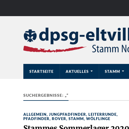
STARTSEITE
AKTUELLES
STAMM
SUCHERGEBNISSE: „“
ALLGEMEIN
,
JUNGPFADFINDER
,
LEITERRUNDE
,
PFADFINDER
,
ROVER
,
STAMM
,
WÖLFLINGE
Stammes Sommerlager 202