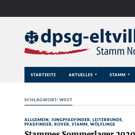
STARTSEITE
AKTUELLES
STAMM
SCHLAGWORT:
WEST
ALLGEMEIN
,
JUNGPFADFINDER
,
LEITERRUNDE
,
PFADFINDER
,
ROVER
,
STAMM
,
WÖLFLINGE
Stammes Sommerlager 202