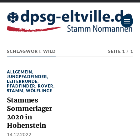
SCHLAGWORT:
WILD
SEITE 1
/
1
ALLGEMEIN
,
JUNGPFADFINDER
,
LEITERRUNDE
,
PFADFINDER
,
ROVER
,
STAMM
,
WÖLFLINGE
Stammes
Sommerlager
2020 in
Hohenstein
14.12.2022