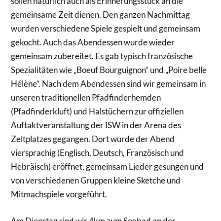
sollen natürlich auch als Erinnerungsstück an die
gemeinsame Zeit dienen. Den ganzen Nachmittag
wurden verschiedene Spiele gespielt und gemeinsam
gekocht. Auch das Abendessen wurde wieder
gemeinsam zubereitet. Es gab typisch französische
Spezialitäten wie „Boeuf Bourguignon“ und „Poire belle
Hélène“. Nach dem Abendessen sind wir gemeinsam in
unseren traditionellen Pfadfinderhemden
(Pfadfinderkluft) und Halstüchern zur offiziellen
Auftaktveranstaltung der ISW in der Arena des
Zeltplatzes gegangen. Dort wurde der Abend
viersprachig (Englisch, Deutsch, Französisch und
Hebräisch) eröffnet, gemeinsam Lieder gesungen und
von verschiedenen Gruppen kleine Sketche und
Mitmachspiele vorgeführt.
Am Dienstag sind wir 4km zum Seebad an der